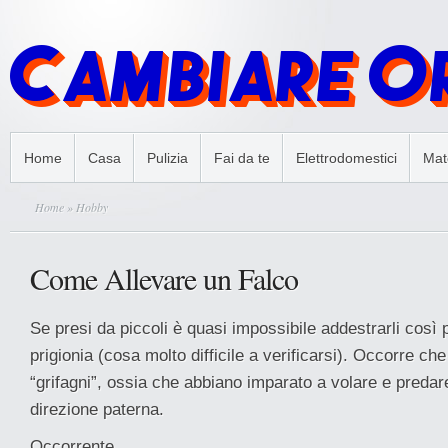
Home
Casa
Pulizia
Fai da te
Elettrodomestici
Mate
Home
» Hobby
Come Allevare un Falco
Se presi da piccoli è quasi impossibile addestrarli così p
prigionia (cosa molto difficile a verificarsi). Occorre ch
“grifagni”, ossia che abbiano imparato a volare e predare 
direzione paterna.
Occorrente