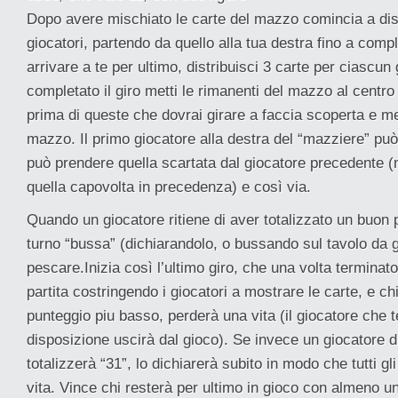
Dopo avere mischiato le carte del mazzo comincia a distr
giocatori, partendo da quello alla tua destra fino a compl
arrivare a te per ultimo, distribuisci 3 carte per ciascun
completato il giro metti le rimanenti del mazzo al centro 
prima di queste che dovrai girare a faccia scoperta e m
mazzo. Il primo giocatore alla destra del “mazziere” pu
può prendere quella scartata dal giocatore precedente (
quella capovolta in precedenza) e così via.
Quando un giocatore ritiene di aver totalizzato un buon 
turno “bussa” (dichiarandolo, o bussando sul tavolo da 
pescare.Inizia così l’ultimo giro, che una volta terminato
partita costringendo i giocatori a mostrare le carte, e chi
punteggio piu basso, perderà una vita (il giocatore che t
disposizione uscirà dal gioco). Se invece un giocatore d
totalizzerà “31”, lo dichiarerà subito in modo che tutti gl
vita. Vince chi resterà per ultimo in gioco con almeno u