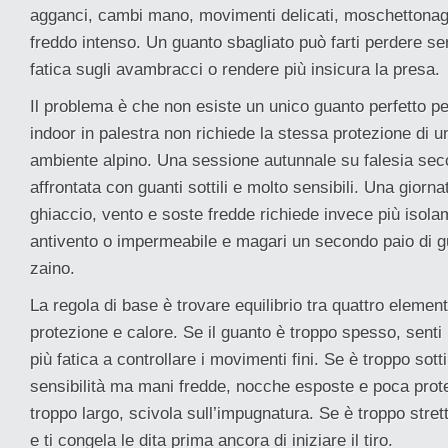
agganci, cambi mano, movimenti delicati, moschettonaggi
freddo intenso. Un guanto sbagliato può farti perdere sen
fatica sugli avambracci o rendere più insicura la presa.
Il problema è che non esiste un unico guanto perfetto per 
indoor in palestra non richiede la stessa protezione di un
ambiente alpino. Una sessione autunnale su falesia se
affrontata con guanti sottili e molto sensibili. Una giorn
ghiaccio, vento e soste fredde richiede invece più iso
antivento o impermeabile e magari un secondo paio di gu
zaino.
La regola di base è trovare equilibrio tra quattro elementi
protezione e calore. Se il guanto è troppo spesso, senti
più fatica a controllare i movimenti fini. Se è troppo sott
sensibilità ma mani fredde, nocche esposte e poca prote
troppo largo, scivola sull’impugnatura. Se è troppo stret
e ti congela le dita prima ancora di iniziare il tiro.