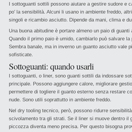
I sottoguanti sottili possono aiutare a gestire sudore e 
po’ la sensibilità. Alcuni li usano in ambiente freddo, alt
singoli e ricambio asciutto. Dipende da mani, clima e dur
Una buona abitudine è portare almeno un paio di guanti as
Quando il primo paio è umido, cambiarlo può salvare la p
Sembra banale, ma in inverno un guanto asciutto vale pi
sofisticate.
Sottoguanti: quando usarli
I sottoguanti, o liner, sono guanti sottili da indossare so
principale. Possono aggiungere calore, migliorare gesti
permettere di togliere il guanto esterno senza restare
nude. Sono utili soprattutto in ambiente freddo.
Nel dry tooling tecnico, però, possono ridurre sensibilit
scivolamento tra gli strati. Se il liner si muove dentro il
piccozza diventa meno precisa. Per questo bisogna prov