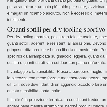
Per questo molti praticanti usano più paia di guanti. Un p
per arrampicare, un paio più caldo per soste, avvicinam
e magari un ricambio asciutto. Non è eccesso di materia
intelligente.
Guanti sottili per dry tooling sportivo
Per dry tooling sportivo, palestra o falesie asciutte, s
guanti sottili, aderenti e resistenti all’abrasione. Devon
gripposo, dita precise e buona libertà di movimento. Po
specifici da arrampicata su ghiaccio leggera, guanti da la
qualità o guanti da attività outdoor con palmo rinforzato.
Il vantaggio è la sensibilità. Riesci a percepire meglio l
la piccozza con meno forza e moschettonare senza imp
difficili, dove devi fidarti di un aggancio piccolo o fare
questa sensibilità conta molto.
Il limite è la protezione termica. In condizioni fredde, un
andare bene mentre arrampichi, perché produci calore,