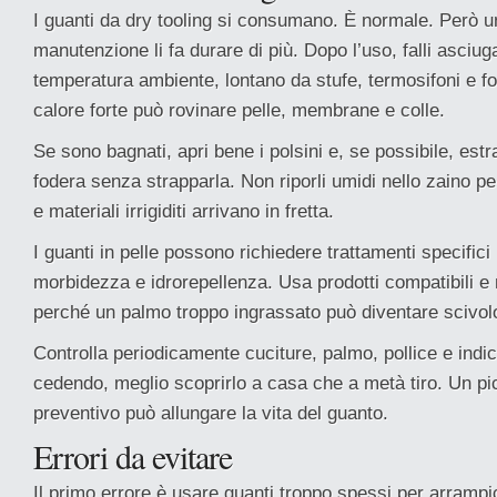
I guanti da dry tooling si consumano. È normale. Però 
manutenzione li fa durare di più. Dopo l’uso, falli asciu
temperatura ambiente, lontano da stufe, termosifoni e font
calore forte può rovinare pelle, membrane e colle.
Se sono bagnati, apri bene i polsini e, se possibile, est
fodera senza strapparla. Non riporli umidi nello zaino pe
e materiali irrigiditi arrivano in fretta.
I guanti in pelle possono richiedere trattamenti specific
morbidezza e idrorepellenza. Usa prodotti compatibili e
perché un palmo troppo ingrassato può diventare scivol
Controlla periodicamente cuciture, palmo, pollice e indi
cedendo, meglio scoprirlo a casa che a metà tiro. Un pi
preventivo può allungare la vita del guanto.
Errori da evitare
Il primo errore è usare guanti troppo spessi per arramp