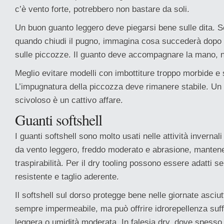
c’è vento forte, potrebbero non bastare da soli.
Un buon guanto leggero deve piegarsi bene sulle dita. S
quando chiudi il pugno, immagina cosa succederà dopo m
sulle piccozze. Il guanto deve accompagnare la mano, 
Meglio evitare modelli con imbottiture troppo morbide e
L’impugnatura della piccozza deve rimanere stabile. U
scivoloso è un cattivo affare.
Guanti softshell
I guanti softshell sono molto usati nelle attività inverna
da vento leggero, freddo moderato e abrasione, mante
traspirabilità. Per il dry tooling possono essere adatti 
resistente e taglio aderente.
Il softshell sul dorso protegge bene nelle giornate asciu
sempre impermeabile, ma può offrire idrorepellenza suff
leggera o umidità moderata. In falesia dry, dove spesso i