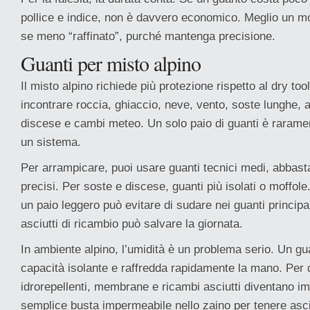
pollice e indice, non è davvero economico. Meglio un m
se meno “raffinato”, purché mantenga precisione.
Guanti per misto alpino
Il misto alpino richiede più protezione rispetto al dry too
incontrare roccia, ghiaccio, neve, vento, soste lunghe,
discese e cambi meteo. Un solo paio di guanti è raramen
un sistema.
Per arrampicare, puoi usare guanti tecnici medi, abbas
precisi. Per soste e discese, guanti più isolati o moffol
un paio leggero può evitare di sudare nei guanti principa
asciutti di ricambio può salvare la giornata.
In ambiente alpino, l’umidità è un problema serio. Un g
capacità isolante e raffredda rapidamente la mano. Per 
idrorepellenti, membrane e ricambi asciutti diventano i
semplice busta impermeabile nello zaino per tenere asciut