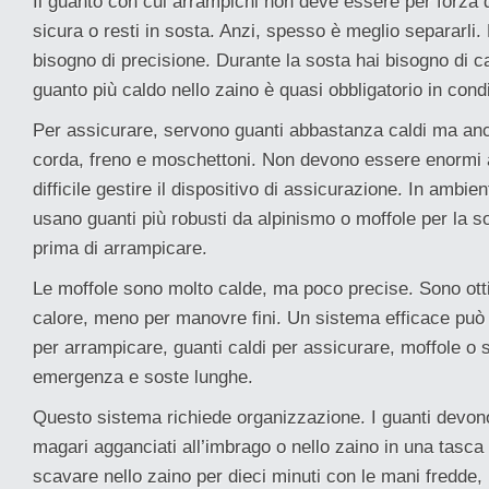
Il guanto con cui arrampichi non deve essere per forza q
sicura o resti in sosta. Anzi, spesso è meglio separarli. D
bisogno di precisione. Durante la sosta hai bisogno di c
guanto più caldo nello zaino è quasi obbligatorio in cond
Per assicurare, servono guanti abbastanza caldi ma anc
corda, freno e moschettoni. Non devono essere enormi 
difficile gestire il dispositivo di assicurazione. In ambie
usano guanti più robusti da alpinismo o moffole per la s
prima di arrampicare.
Le moffole sono molto calde, ma poco precise. Sono ot
calore, meno per manovre fini. Un sistema efficace può e
per arrampicare, guanti caldi per assicurare, moffole o 
emergenza e soste lunghe.
Questo sistema richiede organizzazione. I guanti devono
magari agganciati all’imbrago o nello zaino in una tasca
scavare nello zaino per dieci minuti con le mani fredde,