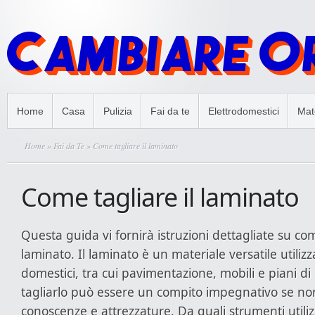
Home
Casa
Pulizia
Fai da te
Elettrodomestici
Mate
Home
»
Fai da Te
» Come tagliare il laminato
Come tagliare il laminato
Questa guida vi fornirà istruzioni dettagliate su com
laminato. Il laminato è un materiale versatile utilizz
domestici, tra cui pavimentazione, mobili e piani di 
tagliarlo può essere un compito impegnativo se non
conoscenze e attrezzature. Da quali strumenti utili