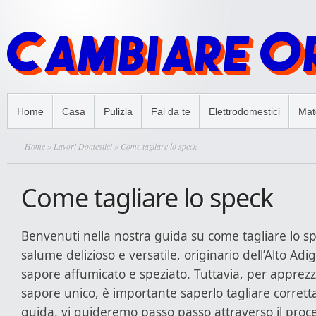
Home
Casa
Pulizia
Fai da te
Elettrodomestici
Mate
Home
»
Lavori Domestici
» Come tagliare lo speck
Come tagliare lo speck
Benvenuti nella nostra guida su come tagliare lo s
salume delizioso e versatile, originario dell’Alto Adi
sapore affumicato e speziato. Tuttavia, per apprezz
sapore unico, è importante saperlo tagliare corret
guida, vi guideremo passo passo attraverso il proc