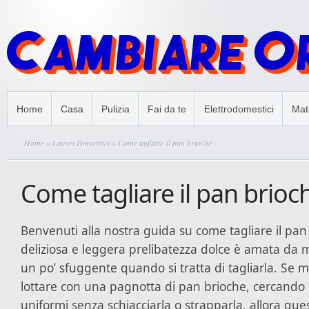
Home
Casa
Pulizia
Fai da te
Elettrodomestici
Mate
Home
»
Lavori Domestici
» Come tagliare il pan brioche
Come tagliare il pan brioc
Benvenuti alla nostra guida su come tagliare il pa
deliziosa e leggera prelibatezza dolce è amata da 
un po’ sfuggente quando si tratta di tagliarla. Se mai
lottare con una pagnotta di pan brioche, cercando 
uniformi senza schiacciarla o strapparla, allora que