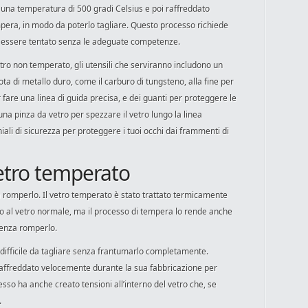
una temperatura di 500 gradi Celsius e poi raffreddato
mpera, in modo da poterlo tagliare. Questo processo richiede
e essere tentato senza le adeguate competenze.
vetro non temperato, gli utensili che serviranno includono un
ota di metallo duro, come il carburo di tungsteno, alla fine per
r fare una linea di guida precisa, e dei guanti per proteggere le
na pinza da vetro per spezzare il vetro lungo la linea
ali di sicurezza per proteggere i tuoi occhi dai frammenti di
vetro temperato
za romperlo. Il vetro temperato è stato trattato termicamente
tto al vetro normale, ma il processo di tempera lo rende anche
 senza romperlo.
 difficile da tagliare senza frantumarlo completamente.
raffreddato velocemente durante la sua fabbricazione per
so ha anche creato tensioni all’interno del vetro che, se
.