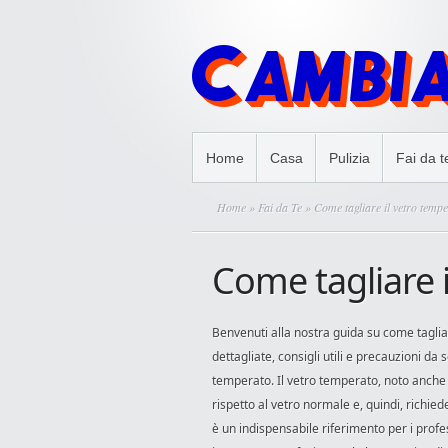
Home
Casa
Pulizia
Fai da t
Home
»
Fai da Te
» Come tagliare il vetro temp
Come tagliare 
Benvenuti alla nostra guida su come taglia
dettagliate, consigli utili e precauzioni da 
temperato. Il vetro temperato, noto anche 
rispetto al vetro normale e, quindi, richie
è un indispensabile riferimento per i profe