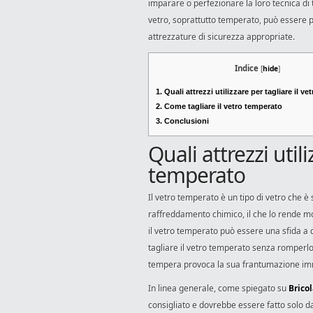
imparare o perfezionare la loro tecnica di 
vetro, soprattutto temperato, può essere p
attrezzature di sicurezza appropriate.
Indice
[
hide
]
1.
Quali attrezzi utilizzare per tagliare il v
2.
Come tagliare il vetro temperato
3.
Conclusioni
Quali attrezzi utili
temperato
Il vetro temperato è un tipo di vetro che è
raffreddamento chimico, il che lo rende mol
il vetro temperato può essere una sfida a 
tagliare il vetro temperato senza romperlo
tempera provoca la sua frantumazione imme
In linea generale, come spiegato su
Brico
consigliato e dovrebbe essere fatto solo da