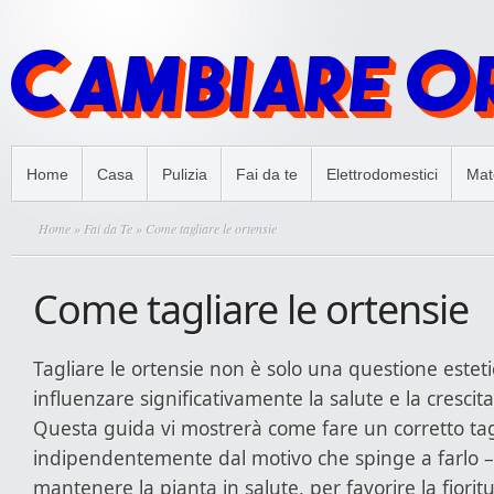
Home
Casa
Pulizia
Fai da te
Elettrodomestici
Mate
Home
»
Fai da Te
» Come tagliare le ortensie
Come tagliare le ortensie
Tagliare le ortensie non è solo una questione estet
influenzare significativamente la salute e la crescita
Questa guida vi mostrerà come fare un corretto tagl
indipendentemente dal motivo che spinge a farlo –
mantenere la pianta in salute, per favorire la fiorit