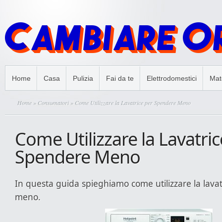
Home
Casa
Pulizia
Fai da te
Elettrodomestici
Mate
Home
»
Consumatori
» Come Utilizzare la Lavatrice per Spendere Meno
Come Utilizzare la Lavatric
Spendere Meno
In questa guida spieghiamo come utilizzare la lava
meno.