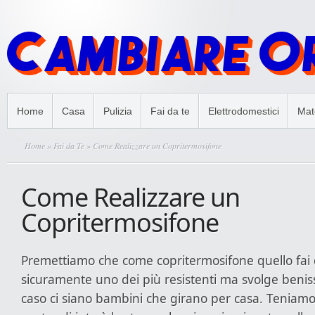
Home
Casa
Pulizia
Fai da te
Elettrodomestici
Mate
Home
»
Fai da Te
» Come Realizzare un Copritermosifone
Come Realizzare un
Copritermosifone
Premettiamo che come copritermosifone quello fai 
sicuramente uno dei più resistenti ma svolge beniss
caso ci siano bambini che girano per casa. Teniamo