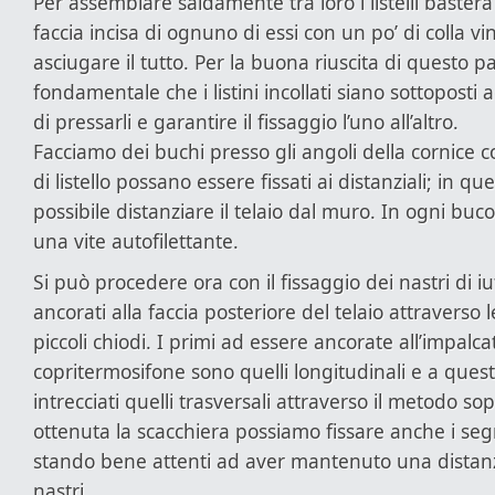
Per assemblare saldamente tra loro i listelli baster
faccia incisa di ognuno di essi con un po’ di colla vin
asciugare il tutto. Per la buona riuscita di questo 
fondamentale che i listini incollati siano sottoposti
di pressarli e garantire il fissaggio l’uno all’altro.
Facciamo dei buchi presso gli angoli della cornice c
di listello possano essere fissati ai distanziali; in 
possibile distanziare il telaio dal muro. In ogni buco
una vite autofilettante.
Si può procedere ora con il fissaggio dei nastri di i
ancorati alla faccia posteriore del telaio attraverso l
piccoli chiodi. I primi ad essere ancorate all’impalca
copritermosifone sono quelli longitudinali e a ques
intrecciati quelli trasversali attraverso il metodo so
ottenuta la scacchiera possiamo fissare anche i seg
stando bene attenti ad aver mantenuto una distanz
nastri.