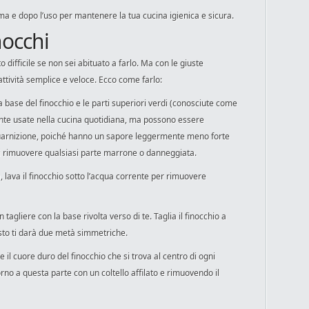
ima e dopo l’uso per mantenere la tua cucina igienica e sicura.
nocchi
difficile se non sei abituato a farlo. Ma con le giuste
’attività semplice e veloce. Ecco come farlo:
lla base del finocchio e le parti superiori verdi (conosciute come
nte usate nella cucina quotidiana, ma possono essere
uarnizione, poiché hanno un sapore leggermente meno forte
 di rimuovere qualsiasi parte marrone o danneggiata.
, lava il finocchio sotto l’acqua corrente per rimuovere
 tagliere con la base rivolta verso di te. Taglia il finocchio a
sto ti darà due metà simmetriche.
 il cuore duro del finocchio che si trova al centro di ogni
orno a questa parte con un coltello affilato e rimuovendo il