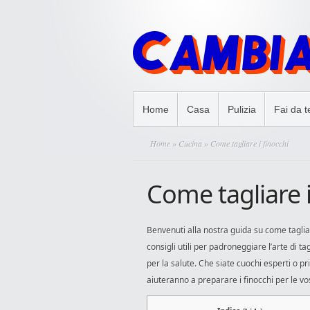
Home
Casa
Pulizia
Fai da t
Home
»
Cucina
» Come tagliare i finocchi
Come tagliare i
Benvenuti alla nostra guida su come tagliar
consigli utili per padroneggiare l’arte di t
per la salute. Che siate cuochi esperti o prin
aiuteranno a preparare i finocchi per le vo