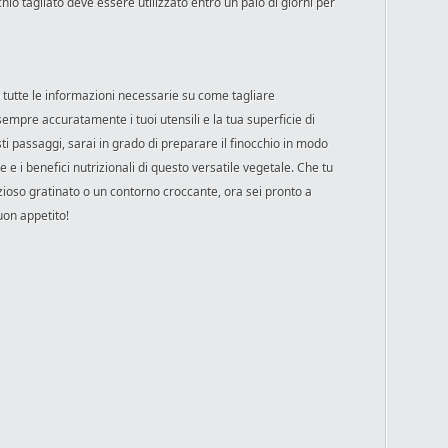
cchio tagliato deve essere utilizzato entro un paio di giorni per
 tutte le informazioni necessarie su come tagliare
sempre accuratamente i tuoi utensili e la tua superficie di
sti passaggi, sarai in grado di preparare il finocchio in modo
 e i benefici nutrizionali di questo versatile vegetale. Che tu
zioso gratinato o un contorno croccante, ora sei pronto a
Buon appetito!