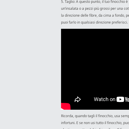
5. Taglio: A questo punto, il tuo finocchio è 
un’insalata o a pezzi più grossi per una cott
la direzione delle fibre, da cima a fondo, p
puoi farlo in qualsiasi direzione preferisci.
Ricorda, quando tagli il finocchio, usa semp
infortuni. E se non usi tutto il finocchio, p