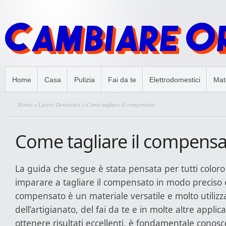
Home
Casa
Pulizia
Fai da te
Elettrodomestici
Mate
Home
»
Lavori Domestici
» Come tagliare il compensato
Come tagliare il compens
La guida che segue è stata pensata per tutti color
imparare a tagliare il compensato in modo preciso e 
compensato è un materiale versatile e molto utilizz
dell’artigianato, del fai da te e in molte altre applic
ottenere risultati eccellenti, è fondamentale conosce