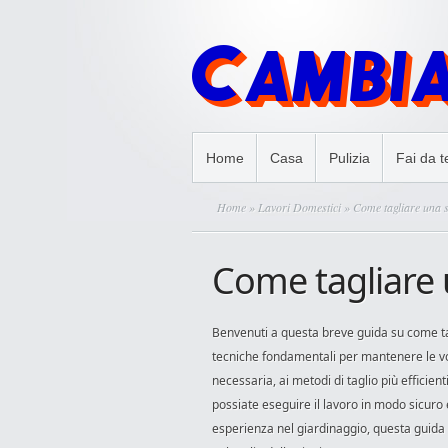
Home
Casa
Pulizia
Fai da t
Home
»
Lavori Domestici
» Come tagliare una s
Come tagliare 
Benvenuti a questa breve guida su come ta
tecniche fondamentali per mantenere le vo
necessaria, ai metodi di taglio più efficie
possiate eseguire il lavoro in modo sicuro e
esperienza nel giardinaggio, questa guida vi 